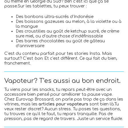
ou même en Géorgie du Sud? Ben c’est ici que ça se
passe.Sur les tablettes, tu peux trouver :
Des bonbons ultra-sucrés d’Indonésie
Des boissons gazeuses au melon, à la violette ou à
la mangue
Des croustilles au goût de ketchup sucré, de crème
sure miel, ou d’autre chose d’indéfinissable
Des barres chocolatées au goût de gâteau
d’anniversaire
C’est du contenu parfait pour tes stories Insta. Mais
surtout? C’est
bon
. Et c’est différent. Ce qui fait du bien,
franchement.
Vapoteur? T’es aussi au bon endroit.
Tu viens pour les snacks, tu repars peut-être avec un
accessoire bien pensé pour améliorer ta pause vape.
Chez Eurovap Brossard, on parle pas trop de ça dans les
vitrines, mais les
articles pour vapoteurs
sont bien là.Tu
veux rester discret? Aucun stress. Tu poses tes questions,
tu trouves ce qu’il te faut, tu repars tranquille. Pas de
pression, pas de regard de travers. Juste un service fluide.