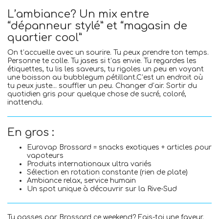
L’ambiance? Un mix entre
“dépanneur stylé” et “magasin de
quartier cool”
On t’accueille avec un sourire. Tu peux prendre ton temps.
Personne te colle. Tu jases si t’as envie. Tu regardes les
étiquettes, tu lis les saveurs, tu rigoles un peu en voyant
une boisson au bubblegum pétillant.C’est un endroit où
tu peux juste... souffler un peu. Changer d’air. Sortir du
quotidien gris pour quelque chose de sucré, coloré,
inattendu.
En gros :
Eurovap Brossard = snacks exotiques + articles pour
vapoteurs
Produits internationaux ultra variés
Sélection en rotation constante (rien de plate)
Ambiance relax, service humain
Un spot unique à découvrir sur la Rive-Sud
Tu passes par Brossard ce weekend? Fais-toi une faveur.